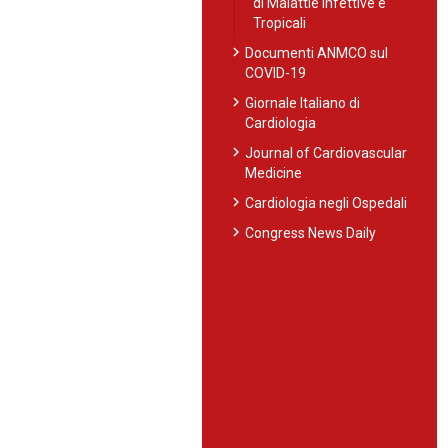
di Malattie Infettive e
Tropicali
chevron_right
Documenti ANMCO sul
COVID-19
chevron_right
Giornale Italiano di
Cardiologia
chevron_right
Journal of Cardiovascular
Medicine
chevron_right
Cardiologia negli Ospedali
chevron_right
Congress News Daily