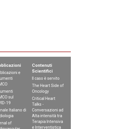
blicazioni
Contenuti
Scientifici
blicazioni e
umenti
Il caso è servito
MCO
The Heart Side of
umenti
Oncology
CO sul
Critical Heart
ID-19
Talks -
nale Italiano di
Conversazioni ad
diologia
Alta intensità tra
Terapia Intensiva
rnal of
e Interventistica
diovascular