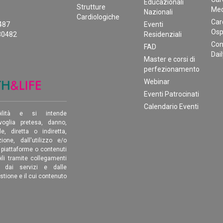
Educazionali
Strutture
Med
Nazionali
Cardiologiche
Car
0487
Eventi
Osp
30482
Residenziali
Con
FAD
Dai
Master e corsi di
perfezionamento
Webinar
Eventi Patrocinati
Calendario Eventi
ilità e si intende
oglia pretesa, danno,
, diretta o indiretta,
ione, dall'utilizzo e/o
, piattaforme o contenuti
ili tramite collegamenti
é dai servizi e dalle
estione e il cui contenuto