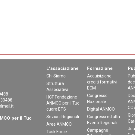
L'associazione
Formazione
Pub
Chi Siamo
Acquisizione
Pub
crediti formativi
doc
Struttura
ECM
AN
Associativa
30488
Congresso
Doc
HCF Fondazione
130488
Nazionale
ANM
ANMCO per il Tuo
mail.it
COV
cuore ETS
Digital ANMCO
Gior
Sezioni Regionali
Congressi ed altri
CO per il Tuo
Car
Eventi Regionali
Aree ANMCO
Jou
Campagne
Task Force
Car