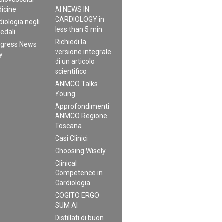
icine
AI NEWS IN
CARDIOLOGY in
diologia negli
less than 5 min
edali
Richiedi la
gress News
versione integrale
ly
di un articolo
scientifico
ANMCO Talks
Young
Approfondimenti
ANMCO Regione
Toscana
Casi Clinici
Choosing Wisely
Clinical
Competence in
Cardiologia
COGITO ERGO
SUM AI
Distillati di buon