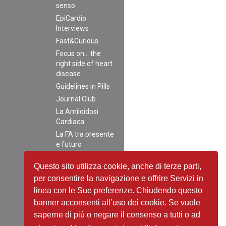
senso
EpiCardio
Interviews
Fast&Curious
Focus on… the
right side of heart
disease
Guidelines in Pills
Journal Club
La Amiloidosi
Cardiaca
La FA tra presente
e futuro
Latest News
Questo sito utilizza cookie, anche di terze parti,
Modelli di percorsi
per consentire la navigazione e offrire Servizi in
di follow-up
clinico-
linea con le Sue preferenze. Chiudendo questo
strumentale per
banner acconsenti all’uso dei cookie. Se vuole
un’appropriata e
saperne di più o negare il consenso a tutti o ad
rapida presa in