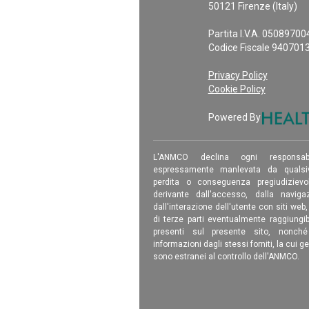
50121 Firenze (Italy)
Partita I.V.A. 0508970
Codice Fiscale 940701
Privacy Policy
Cookie Policy
Powered By
L'ANMCO declina ogni responsab
espressamente manlevata da qualsiv
perdita o conseguenza pregiudizievole
derivante dall'accesso, dalla navigaz
dall'interazione dell'utente con siti web
di terze parti eventualmente raggiungib
presenti sul presente sito, nonch
informazioni dagli stessi forniti, la cui g
sono estranei al controllo dell'ANMCO.