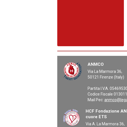
ANMCO
Via La Marmora 36,
50121 Firenze (Italy)
Partita I.V.A. 054695
Codice Fiscale 01301
Mail Pec:
anmco@legal
HCF Fondazione ANM
cuore ETS
Via A. La Marmora 36,