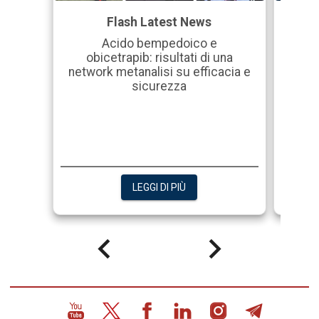
Flash Latest News
Acido bempedoico e
obicetrapib: risultati di una
proc
network metanalisi su efficacia e
mitra
sicurezza
Edg
LEGGI DI PIÙ
keyboard_arrow_left
keyboard_arrow_right