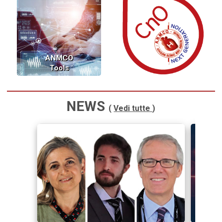
ANMCO
Tools
NEWS
(
Vedi tutte
)