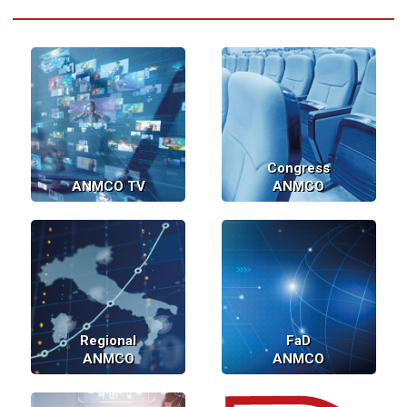
Congress
ANMCO TV
ANMCO
Regional
FaD
ANMCO
ANMCO