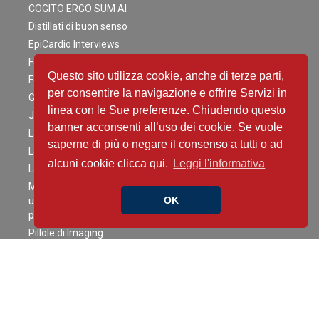
COGITO ERGO SUM AI
Distillati di buon senso
EpiCardio Interviews
Fast&Curious
Questo sito utilizza cookie, anche di terze parti,
Focus on… the right side of heart disease
per consentire la navigazione e offrire Servizi in
Guidelines in Pills
linea con le Sue preferenze. Chiudendo questo
Journal Club
banner acconsenti all’uso dei cookie. Se vuole
La Amiloidosi Cardiaca
saperne di più o negare il consenso a tutti o ad
La FA tra presente e futuro
alcuni cookie clicca qui.
Leggi l'informativa
Latest News
Modelli di percorsi di follow-up clinico-strumentale per
OK
un’appropriata e rapida presa in carico dei pazienti dimessi
per…
Pillole di Imaging
Podcast in Cardioncologia
PODFast ANMCO: la cardiologia basata sull'evidenza
Sex and the Heart
Shed Light On