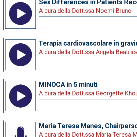
Sex Differences in Patients Rec
Transplantation and Left Ventri
A cura della Dott.ssa Noemi Bruno
Devices
Terapia cardiovascolare in grav
A cura della Dott.ssa Angela Beatric
MINOCA in 5 minuti
A cura della Dott.ssa Georgette Kho
Maria Teresa Manes, Chairperso
Cardiologia di Genere, intervist
A cura della Dott.ssa Maria Teresa M