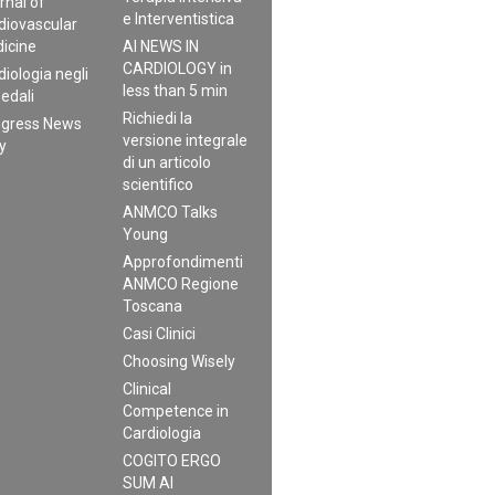
rnal of
e Interventistica
diovascular
icine
AI NEWS IN
CARDIOLOGY in
diologia negli
less than 5 min
edali
Richiedi la
gress News
versione integrale
ly
di un articolo
scientifico
ANMCO Talks
Young
Approfondimenti
ANMCO Regione
Toscana
Casi Clinici
Choosing Wisely
Clinical
Competence in
Cardiologia
COGITO ERGO
SUM AI