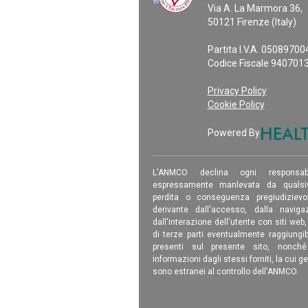
Via A. La Marmora 36,
50121 Firenze (Italy)
Partita I.V.A. 0508970
Codice Fiscale 940701
Privacy Policy
Cookie Policy
Powered By
L'ANMCO declina ogni responsab
espressamente manlevata da qualsiv
perdita o conseguenza pregiudizievole
derivante dall'accesso, dalla navigaz
dall'interazione dell'utente con siti web
di terze parti eventualmente raggiungib
presenti sul presente sito, nonch
informazioni dagli stessi forniti, la cui g
sono estranei al controllo dell'ANMCO.