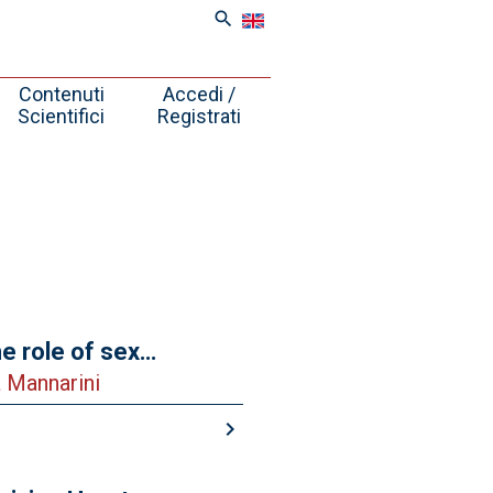
search
Contenuti
Accedi /
Scientifici
Registrati
e role of sex
a Mannarini
keyboard_arrow_right