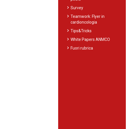
chevron_right
Survey
chevron_right
Teamwork: Flyer in
cardioncologia
chevron_right
Tips&Tricks
chevron_right
White Papers ANMCO
chevron_right
Fuori rubrica