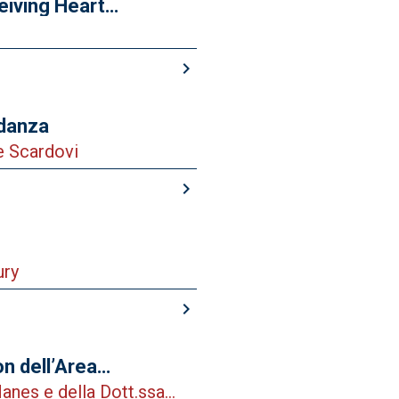
eiving Heart
cular Assistance
keyboard_arrow_right
idanza
e Scardovi
keyboard_arrow_right
ury
keyboard_arrow_right
n dell’Area
a la Dottoressa Daniela
anes e della Dott.ssa