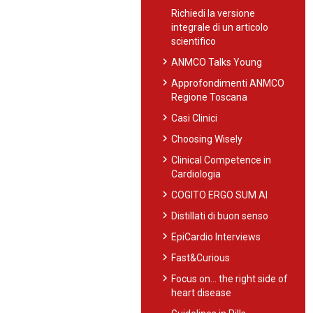
Richiedi la versione
integrale di un articolo
scientifico
chevron_right
ANMCO Talks Young
chevron_right
Approfondimenti ANMCO
Regione Toscana
chevron_right
Casi Clinici
chevron_right
Choosing Wisely
chevron_right
Clinical Competence in
Cardiologia
chevron_right
COGITO ERGO SUM AI
chevron_right
Distillati di buon senso
chevron_right
EpiCardio Interviews
chevron_right
Fast&Curious
chevron_right
Focus on… the right side of
heart disease