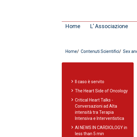
Home
L’ Associazione
Home
Contenuti Scientifici
Sex and
chevron_right
Il caso è servito
chevron_right
The Heart Side of Oncology
chevron_right
Critical Heart Talks -
Conversazioni ad Alta
intensità tra Terapia
Intensiva e Interventistica
chevron_right
AI NEWS IN CARDIOLOGY in
less than 5 min