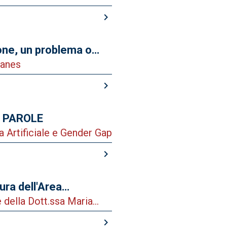
a Cardiologia di
keyboard_arrow_right
ne, un problema o
Manes
keyboard_arrow_right
0 PAROLE
za Artificiale e Gender Gap
keyboard_arrow_right
ra dell'Area
e della Dott.ssa Maria
keyboard_arrow_right