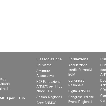
L'associazione
Formazione
Pub
Chi Siamo
Acquisizione
Pub
crediti formativi
doc
Struttura
ECM
AN
Associativa
30488
Congresso
Doc
HCF Fondazione
130488
Nazionale
ANM
ANMCO per il Tuo
mail.it
COV
cuore ETS
Digital ANMCO
Gior
Sezioni Regionali
Congressi ed altri
CO per il Tuo
Car
Eventi Regionali
Aree ANMCO