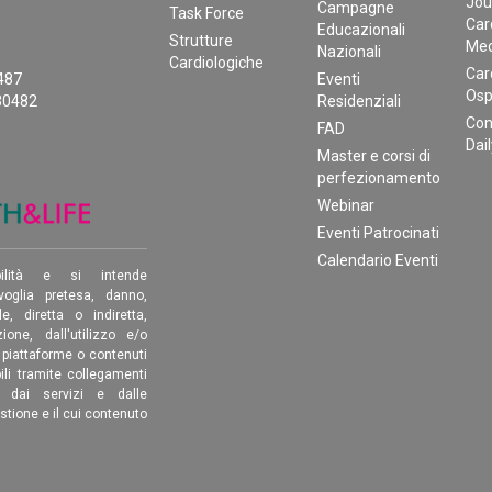
Jou
Campagne
Task Force
Car
Educazionali
Strutture
Med
Nazionali
Cardiologiche
Car
0487
Eventi
Osp
30482
Residenziali
Con
FAD
Dai
Master e corsi di
perfezionamento
Webinar
Eventi Patrocinati
Calendario Eventi
ilità e si intende
oglia pretesa, danno,
, diretta o indiretta,
ione, dall'utilizzo e/o
, piattaforme o contenuti
ili tramite collegamenti
é dai servizi e dalle
estione e il cui contenuto