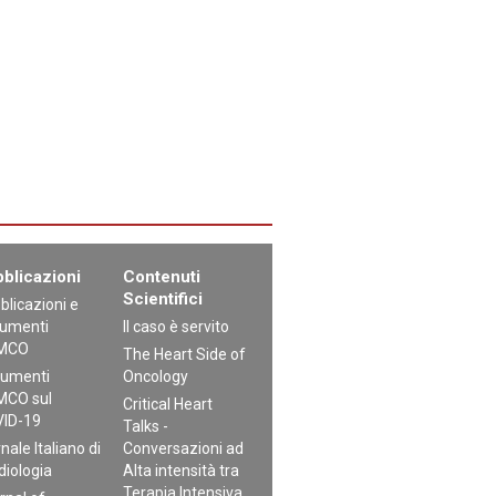
blicazioni
Contenuti
Scientifici
blicazioni e
umenti
Il caso è servito
MCO
The Heart Side of
umenti
Oncology
CO sul
Critical Heart
ID-19
Talks -
nale Italiano di
Conversazioni ad
diologia
Alta intensità tra
Terapia Intensiva