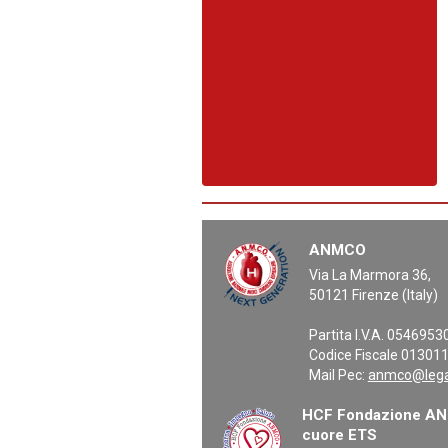
ANMCO
Via La Marmora 36,
50121 Firenze (Italy)
Partita I.V.A. 054695
Codice Fiscale 01301
Mail Pec:
anmco@legal
HCF Fondazione ANM
cuore ETS