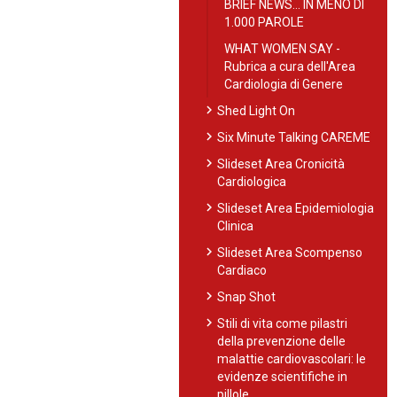
BRIEF NEWS… IN MENO DI
1.000 PAROLE
WHAT WOMEN SAY -
Rubrica a cura dell'Area
Cardiologia di Genere
chevron_right
Shed Light On
chevron_right
Six Minute Talking CAREME
chevron_right
Slideset Area Cronicità
Cardiologica
chevron_right
Slideset Area Epidemiologia
Clinica
chevron_right
Slideset Area Scompenso
Cardiaco
chevron_right
Snap Shot
chevron_right
Stili di vita come pilastri
della prevenzione delle
malattie cardiovascolari: le
evidenze scientifiche in
pillole