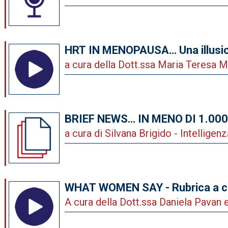
Pavan, Past Chairperson dell’Are
Daniela Pavan
Genere
HRT IN MENOPAUSA… Una illusio
una alleata?
a cura della Dott.ssa Maria Teresa 
BRIEF NEWS… IN MENO DI 1.00
a cura di Silvana Brigido - Intelligen
WHAT WOMEN SAY - Rubrica a cu
Cardiologia di Genere
A cura della Dott.ssa Daniela Pavan 
Teresa Manes