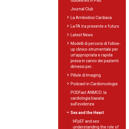
Guidelines in Pills
Journal Club
chevron_right
La Amiloidosi Cardiaca
chevron_right
La FA tra presente e futuro
chevron_right
Latest News
chevron_right
Modelli di percorsi di follow-
up clinico-strumentale per
un’appropriata e rapida
presa in carico dei pazienti
dimessi per…
chevron_right
Pillole di Imaging
chevron_right
Podcast in Cardioncologia
PODFast ANMCO: la
cardiologia basata
sull'evidenza
expand_more
Sex and the Heart
HFpEF and sex:
understanding the role of