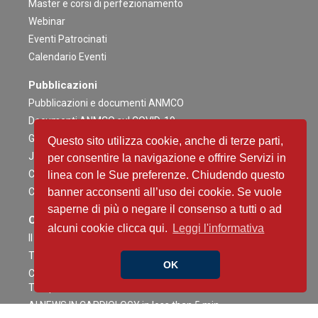
Master e corsi di perfezionamento
Webinar
Eventi Patrocinati
Calendario Eventi
Pubblicazioni
Pubblicazioni e documenti ANMCO
Documenti ANMCO sul COVID-19
Giornale Italiano di Cardiologia
Questo sito utilizza cookie, anche di terze parti,
Journal of Cardiovascular Medicine
per consentire la navigazione e offrire Servizi in
Cardiologia negli Ospedali
linea con le Sue preferenze. Chiudendo questo
Congress News Daily
banner acconsenti all’uso dei cookie. Se vuole
saperne di più o negare il consenso a tutti o ad
Contenuti Scientifici
alcuni cookie clicca qui.
Leggi l'informativa
Il caso è servito
The Heart Side of Oncology
OK
Critical Heart Talks - Conversazioni ad Alta intensità tra
Terapia Intensiva e Interventistica
AI NEWS IN CARDIOLOGY in less than 5 min