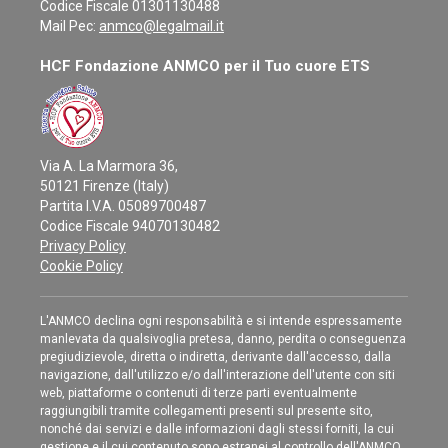
Codice Fiscale 01301130488
Mail Pec:
anmco@legalmail.it
HCF Fondazione ANMCO per il Tuo cuore ETS
Via A. La Marmora 36,
50121 Firenze (Italy)
Partita I.V.A. 05089700487
Codice Fiscale 94070130482
Privacy Policy
Cookie Policy
L'ANMCO declina ogni responsabilità e si intende espressamente
manlevata da qualsivoglia pretesa, danno, perdita o conseguenza
pregiudizievole, diretta o indiretta, derivante dall'accesso, dalla
navigazione, dall'utilizzo e/o dall'interazione dell'utente con siti
web, piattaforme o contenuti di terze parti eventualmente
raggiungibili tramite collegamenti presenti sul presente sito,
nonché dai servizi e dalle informazioni dagli stessi forniti, la cui
gestione e il cui contenuto sono estranei al controllo dell'ANMCO.