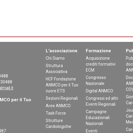
L'associazione
Formazione
Pub
Chi Siamo
Acquisizione
Pub
crediti formativi
doc
Struttura
ECM
AN
Associativa
30488
Congresso
Doc
HCF Fondazione
130488
Nazionale
ANM
ANMCO per il Tuo
mail.it
COV
cuore ETS
Digital ANMCO
Gior
Sezioni Regionali
Congressi ed altri
CO per il Tuo
Car
Eventi Regionali
Aree ANMCO
Jou
Campagne
Task Force
Car
Educazionali
Strutture
Med
Nazionali
Cardiologiche
Car
0487
Eventi