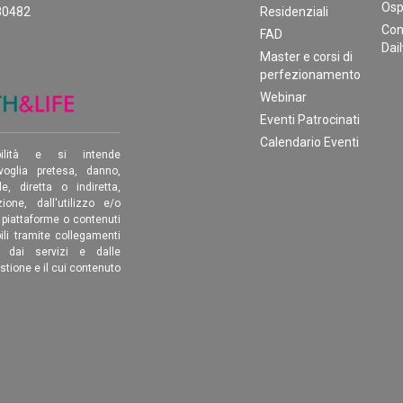
Osp
30482
Residenziali
Con
FAD
Dai
Master e corsi di
perfezionamento
Webinar
Eventi Patrocinati
Calendario Eventi
ilità e si intende
oglia pretesa, danno,
, diretta o indiretta,
ione, dall'utilizzo e/o
, piattaforme o contenuti
ili tramite collegamenti
é dai servizi e dalle
estione e il cui contenuto