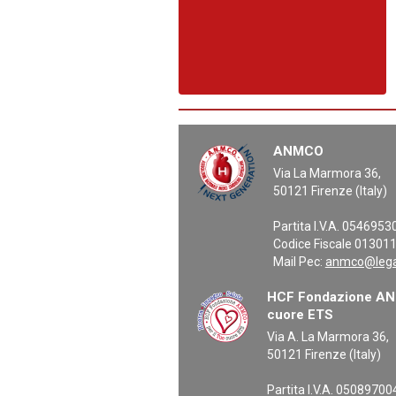
ANMCO
Via La Marmora 36,
50121 Firenze (Italy)
Partita I.V.A. 054695
Codice Fiscale 01301
Mail Pec:
anmco@legal
HCF Fondazione ANM
cuore ETS
Via A. La Marmora 36,
50121 Firenze (Italy)
Partita I.V.A. 0508970