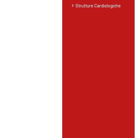
chevron_right
Strutture Cardiologiche