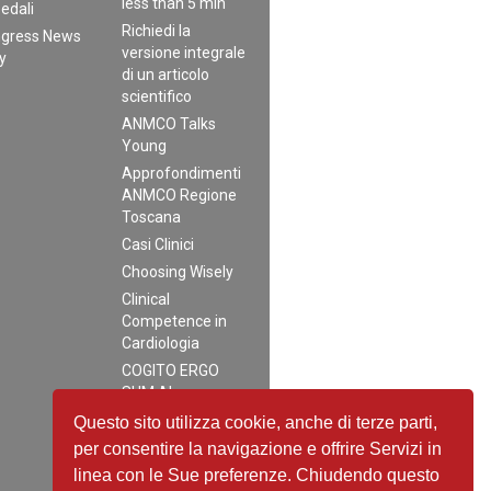
less than 5 min
edali
Richiedi la
gress News
versione integrale
ly
di un articolo
scientifico
ANMCO Talks
Young
Approfondimenti
ANMCO Regione
Toscana
Casi Clinici
Choosing Wisely
Clinical
Competence in
Cardiologia
COGITO ERGO
SUM AI
Distillati di buon
Questo sito utilizza cookie, anche di terze parti,
senso
per consentire la navigazione e offrire Servizi in
EpiCardio
linea con le Sue preferenze. Chiudendo questo
Interviews