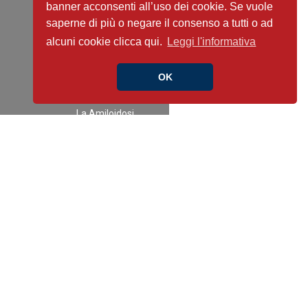
banner acconsenti all’uso dei cookie. Se vuole
Fast&Curious
saperne di più o negare il consenso a tutti o ad
Focus on… the
alcuni cookie clicca qui.
Leggi l'informativa
right side of heart
disease
OK
Guidelines in Pills
Journal Club
La Amiloidosi
Cardiaca
La FA tra presente
e futuro
Latest News
Modelli di percorsi
di follow-up
clinico-
strumentale per
un’appropriata e
rapida presa in
carico dei pazienti
dimessi per…
Pillole di Imaging