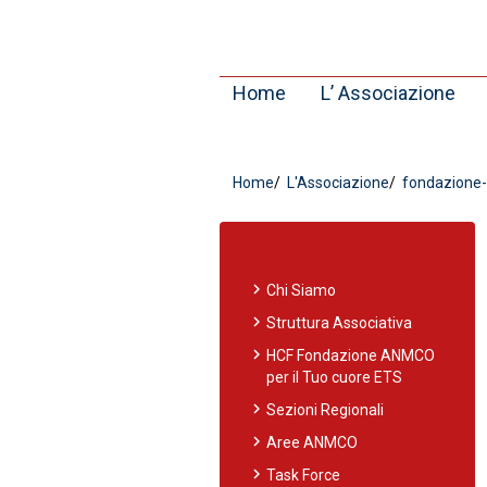
Home
L’ Associazione
Home
L'Associazione
fondazione-p
chevron_right
Chi Siamo
chevron_right
Struttura Associativa
chevron_right
HCF Fondazione ANMCO
per il Tuo cuore ETS
chevron_right
Sezioni Regionali
chevron_right
Aree ANMCO
chevron_right
Task Force