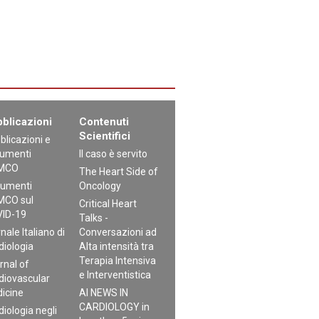
blicazioni
Contenuti
Scientifici
blicazioni e
umenti
Il caso è servito
MCO
The Heart Side of
umenti
Oncology
CO sul
Critical Heart
ID-19
Talks -
nale Italiano di
Conversazioni ad
diologia
Alta intensità tra
Terapia Intensiva
rnal of
e Interventistica
diovascular
icine
AI NEWS IN
CARDIOLOGY in
diologia negli