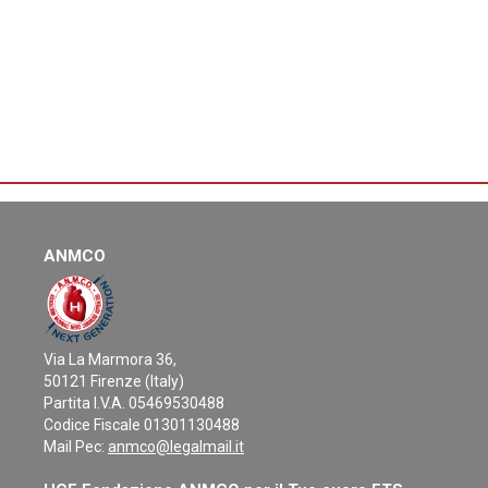
ANMCO
Via La Marmora 36,
50121 Firenze (Italy)
Partita I.V.A. 05469530488
Codice Fiscale 01301130488
Mail Pec:
anmco@legalmail.it