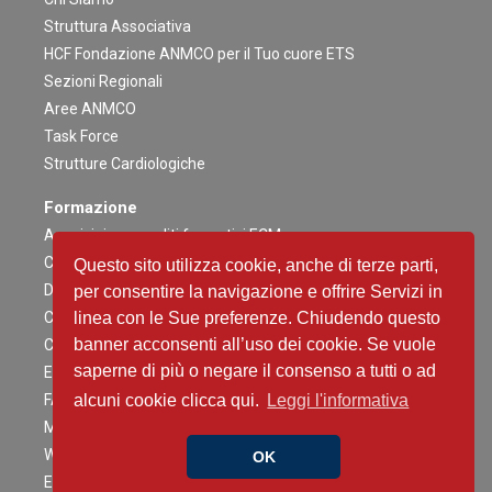
Struttura Associativa
HCF Fondazione ANMCO per il Tuo cuore ETS
Sezioni Regionali
Aree ANMCO
Task Force
Strutture Cardiologiche
Formazione
Acquisizione crediti formativi ECM
Congresso Nazionale
Questo sito utilizza cookie, anche di terze parti,
Digital ANMCO
per consentire la navigazione e offrire Servizi in
Congressi ed altri Eventi Regionali
linea con le Sue preferenze. Chiudendo questo
banner acconsenti all’uso dei cookie. Se vuole
Campagne Educazionali Nazionali
saperne di più o negare il consenso a tutti o ad
Eventi Residenziali
FAD
alcuni cookie clicca qui.
Leggi l'informativa
Master e corsi di perfezionamento
Webinar
OK
Eventi Patrocinati