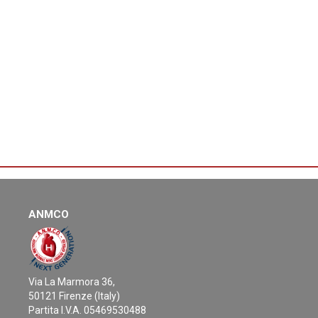
Invia messaggio
Consulenti
Laura Gatto
AO San Giovanni Addolorata - Roma
Invia messaggio
Carlotta Sorini Dini
AOU Senese Ospedale S. Maria alle Scotte - Siena
Invia messaggio
ANMCO
Medical Writer
Via La Marmora 36,
50121 Firenze (Italy)
Roberta Della Bona
Partita I.V.A. 05469530488