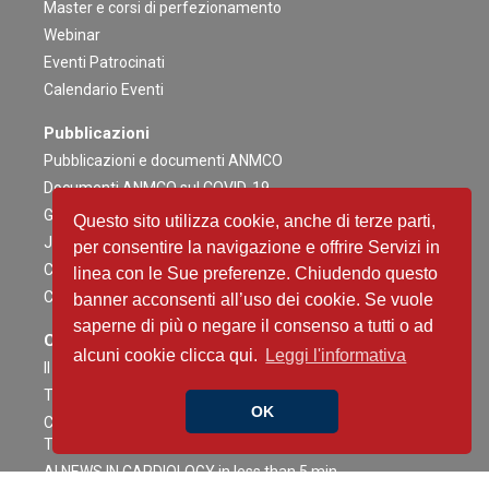
Master e corsi di perfezionamento
Webinar
Eventi Patrocinati
Calendario Eventi
Pubblicazioni
Pubblicazioni e documenti ANMCO
Documenti ANMCO sul COVID-19
Giornale Italiano di Cardiologia
Questo sito utilizza cookie, anche di terze parti,
Journal of Cardiovascular Medicine
per consentire la navigazione e offrire Servizi in
Cardiologia negli Ospedali
linea con le Sue preferenze. Chiudendo questo
Congress News Daily
banner acconsenti all’uso dei cookie. Se vuole
saperne di più o negare il consenso a tutti o ad
Contenuti Scientifici
alcuni cookie clicca qui.
Leggi l'informativa
Il caso è servito
The Heart Side of Oncology
OK
Critical Heart Talks - Conversazioni ad Alta intensità tra
Terapia Intensiva e Interventistica
AI NEWS IN CARDIOLOGY in less than 5 min