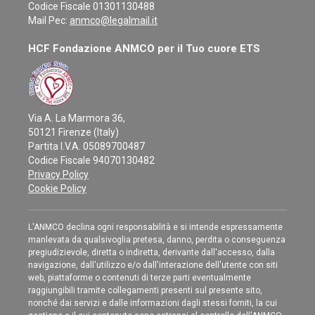
IRCCS Ospedale Policlinico San Martino Genova
Codice Fiscale 01301130488
Invia messaggio
Mail Pec:
anmco@legalmail.it
HCF Fondazione ANMCO per il Tuo cuore ETS
Via A. La Marmora 36,
50121 Firenze (Italy)
Partita I.V.A. 05089700487
Codice Fiscale 94070130482
Privacy Policy
Cookie Policy
L'ANMCO declina ogni responsabilità e si intende espressamente
manlevata da qualsivoglia pretesa, danno, perdita o conseguenza
pregiudizievole, diretta o indiretta, derivante dall'accesso, dalla
navigazione, dall'utilizzo e/o dall'interazione dell'utente con siti
web, piattaforme o contenuti di terze parti eventualmente
raggiungibili tramite collegamenti presenti sul presente sito,
nonché dai servizi e dalle informazioni dagli stessi forniti, la cui