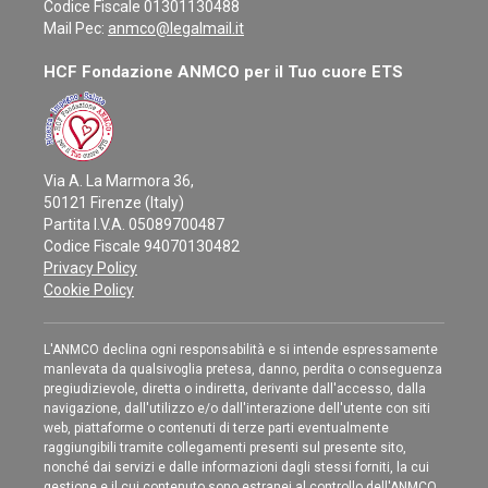
Codice Fiscale 01301130488
Mail Pec:
anmco@legalmail.it
HCF Fondazione ANMCO per il Tuo cuore ETS
Via A. La Marmora 36,
50121 Firenze (Italy)
Partita I.V.A. 05089700487
Codice Fiscale 94070130482
Privacy Policy
Cookie Policy
L'ANMCO declina ogni responsabilità e si intende espressamente
manlevata da qualsivoglia pretesa, danno, perdita o conseguenza
pregiudizievole, diretta o indiretta, derivante dall'accesso, dalla
navigazione, dall'utilizzo e/o dall'interazione dell'utente con siti
web, piattaforme o contenuti di terze parti eventualmente
raggiungibili tramite collegamenti presenti sul presente sito,
nonché dai servizi e dalle informazioni dagli stessi forniti, la cui
gestione e il cui contenuto sono estranei al controllo dell'ANMCO.