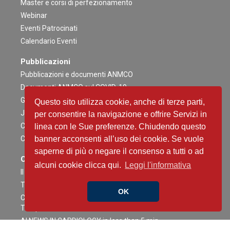
Master e corsi di perfezionamento
Webinar
Eventi Patrocinati
Calendario Eventi
Pubblicazioni
Pubblicazioni e documenti ANMCO
Documenti ANMCO sul COVID-19
Giornale Italiano di Cardiologia
Questo sito utilizza cookie, anche di terze parti,
Journal of Cardiovascular Medicine
per consentire la navigazione e offrire Servizi in
Cardiologia negli Ospedali
linea con le Sue preferenze. Chiudendo questo
Congress News Daily
banner acconsenti all’uso dei cookie. Se vuole
saperne di più o negare il consenso a tutti o ad
Contenuti Scientifici
alcuni cookie clicca qui.
Leggi l'informativa
Il caso è servito
The Heart Side of Oncology
OK
Critical Heart Talks - Conversazioni ad Alta intensità tra
Terapia Intensiva e Interventistica
AI NEWS IN CARDIOLOGY in less than 5 min