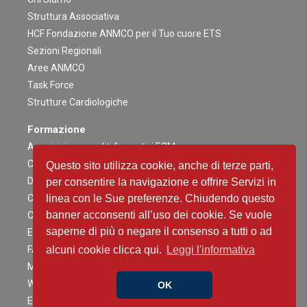
Struttura Associativa
HCF Fondazione ANMCO per il Tuo cuore ETS
Sezioni Regionali
Aree ANMCO
Task Force
Strutture Cardiologiche
Formazione
Acquisizione crediti formativi ECM
Congresso Nazionale
Questo sito utilizza cookie, anche di terze parti,
Digital ANMCO
per consentire la navigazione e offrire Servizi in
Congressi ed altri Eventi Regionali
linea con le Sue preferenze. Chiudendo questo
banner acconsenti all’uso dei cookie. Se vuole
Campagne Educazionali Nazionali
saperne di più o negare il consenso a tutti o ad
Eventi Residenziali
FAD
alcuni cookie clicca qui.
Leggi l'informativa
Master e corsi di perfezionamento
Webinar
OK
Eventi Patrocinati