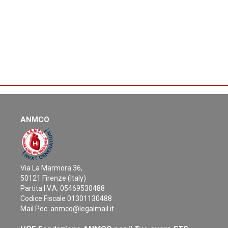
ANMCO
Via La Marmora 36,
50121 Firenze (Italy)
Partita I.V.A. 05469530488
Codice Fiscale 01301130488
Mail Pec:
anmco@legalmail.it