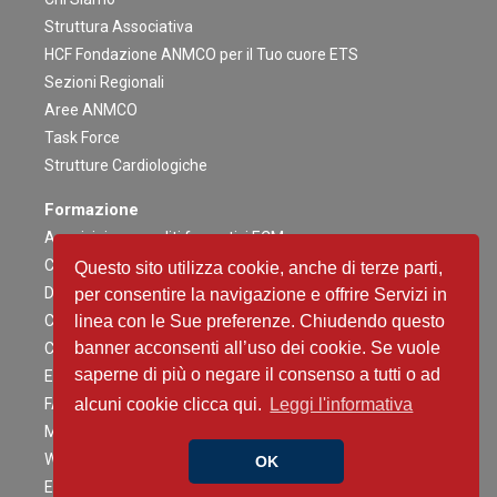
Struttura Associativa
HCF Fondazione ANMCO per il Tuo cuore ETS
Sezioni Regionali
Aree ANMCO
Task Force
Strutture Cardiologiche
Formazione
Acquisizione crediti formativi ECM
Congresso Nazionale
Questo sito utilizza cookie, anche di terze parti,
Digital ANMCO
per consentire la navigazione e offrire Servizi in
Congressi ed altri Eventi Regionali
linea con le Sue preferenze. Chiudendo questo
banner acconsenti all’uso dei cookie. Se vuole
Campagne Educazionali Nazionali
saperne di più o negare il consenso a tutti o ad
Eventi Residenziali
FAD
alcuni cookie clicca qui.
Leggi l'informativa
Master e corsi di perfezionamento
Webinar
OK
Eventi Patrocinati