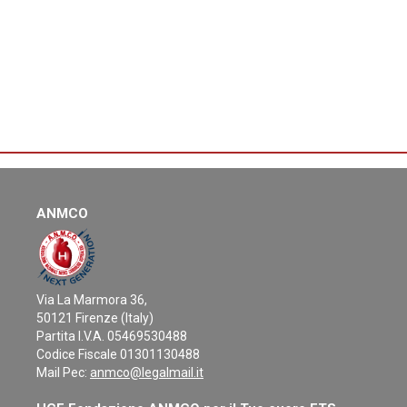
ANMCO
Via La Marmora 36,
50121 Firenze (Italy)
Partita I.V.A. 05469530488
Codice Fiscale 01301130488
Mail Pec:
anmco@legalmail.it