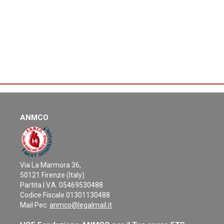
ANMCO
Via La Marmora 36,
50121 Firenze (Italy)
Partita I.V.A. 05469530488
Codice Fiscale 01301130488
Mail Pec:
anmco@legalmail.it