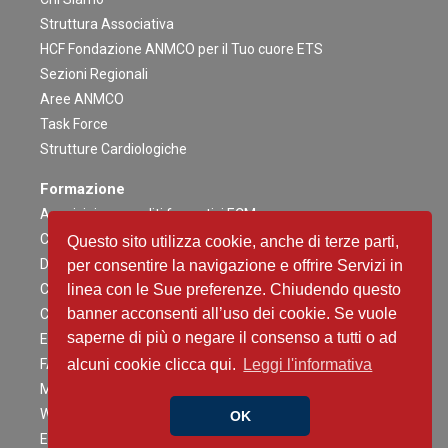
Struttura Associativa
HCF Fondazione ANMCO per il Tuo cuore ETS
Sezioni Regionali
Aree ANMCO
Task Force
Strutture Cardiologiche
Formazione
Acquisizione crediti formativi ECM
Congresso Nazionale
Questo sito utilizza cookie, anche di terze parti,
Digital ANMCO
per consentire la navigazione e offrire Servizi in
Congressi ed altri Eventi Regionali
linea con le Sue preferenze. Chiudendo questo
banner acconsenti all’uso dei cookie. Se vuole
Campagne Educazionali Nazionali
saperne di più o negare il consenso a tutti o ad
Eventi Residenziali
FAD
alcuni cookie clicca qui.
Leggi l'informativa
Master e corsi di perfezionamento
Webinar
OK
Eventi Patrocinati