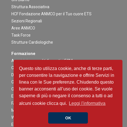
Struttura Associativa
HCF Fondazione ANMCO per il Tuo cuore ETS
Sezioni Regionali
Aree ANMCO
Task Force
Strutture Cardiologiche
Formazione
Acquisizione crediti formativi ECM
Congresso Nazionale
Questo sito utilizza cookie, anche di terze parti,
Digital ANMCO
per consentire la navigazione e offrire Servizi in
Congressi ed altri Eventi Regionali
linea con le Sue preferenze. Chiudendo questo
banner acconsenti all’uso dei cookie. Se vuole
Campagne Educazionali Nazionali
saperne di più o negare il consenso a tutti o ad
Eventi Residenziali
FAD
alcuni cookie clicca qui.
Leggi l'informativa
Master e corsi di perfezionamento
Webinar
OK
Eventi Patrocinati