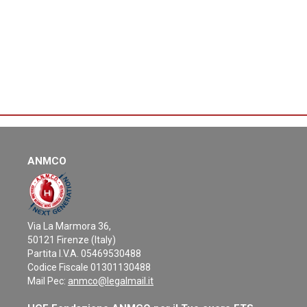
ANMCO
Via La Marmora 36,
50121 Firenze (Italy)
Partita I.V.A. 05469530488
Codice Fiscale 01301130488
Mail Pec:
anmco@legalmail.it