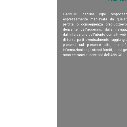
L'ANMCO declina ogni responsab
espressamente manlevata da qualsiv
perdita o conseguenza pregiudizievole
derivante dall'accesso, dalla navigaz
dall'interazione dell'utente con siti web
di terze parti eventualmente raggiungib
presenti sul presente sito, nonch
informazioni dagli stessi forniti, la cui g
sono estranei al controllo dell'ANMCO.