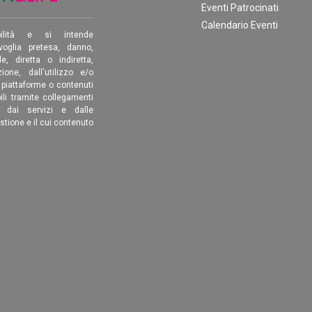
Eventi Patrocinati
Calendario Eventi
ilità e si intende
oglia pretesa, danno,
, diretta o indiretta,
ione, dall'utilizzo e/o
, piattaforme o contenuti
ili tramite collegamenti
é dai servizi e dalle
estione e il cui contenuto