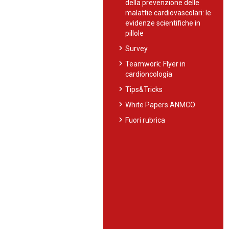
della prevenzione delle
malattie cardiovascolari: le
evidenze scientifiche in
pillole
chevron_right
Survey
chevron_right
Teamwork: Flyer in
cardioncologia
chevron_right
Tips&Tricks
chevron_right
White Papers ANMCO
chevron_right
Fuori rubrica