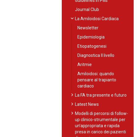
Guidelines in Pills
Journal Club
expand_more
La Amiloidosi Cardiaca
Newsletter
Epidemiologia
Etiopatogenesi
Diagnostica II livello
Aritmie
Amiloidosi: quando
pensare al trapianto
cardiaco
chevron_right
La FA tra presente e futuro
chevron_right
Latest News
chevron_right
Modelli di percorsi di follow-
up clinico-strumentale per
un’appropriata e rapida
presa in carico dei pazienti