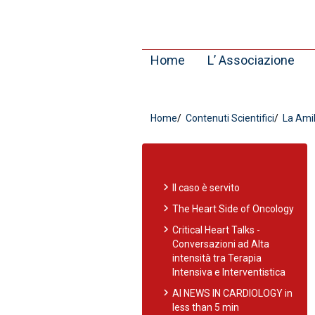
Home
L’ Associazione
Home
Contenuti Scientifici
La Amil
chevron_right
Il caso è servito
chevron_right
The Heart Side of Oncology
chevron_right
Critical Heart Talks -
Conversazioni ad Alta
intensità tra Terapia
Intensiva e Interventistica
chevron_right
AI NEWS IN CARDIOLOGY in
less than 5 min