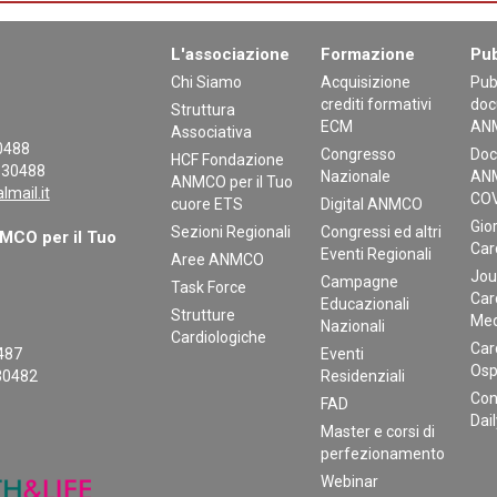
L'associazione
Formazione
Pub
Chi Siamo
Acquisizione
Pub
crediti formativi
doc
Struttura
ECM
AN
Associativa
30488
Congresso
Doc
HCF Fondazione
130488
Nazionale
ANM
ANMCO per il Tuo
mail.it
COV
cuore ETS
Digital ANMCO
Gior
Sezioni Regionali
Congressi ed altri
CO per il Tuo
Car
Eventi Regionali
Aree ANMCO
Jou
Campagne
Task Force
Car
Educazionali
Strutture
Med
Nazionali
Cardiologiche
Car
0487
Eventi
Osp
30482
Residenziali
Con
FAD
Dai
Master e corsi di
perfezionamento
Webinar