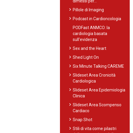
dimessi per…
chevron_right
Pillole di Imaging
chevron_right
Podcast in Cardioncologia
PODFast ANMCO: la
cardiologia basata
sull'evidenza
chevron_right
Sex and the Heart
chevron_right
Shed Light On
chevron_right
Six Minute Talking CAREME
chevron_right
Slideset Area Cronicità
Cardiologica
chevron_right
Slideset Area Epidemiologia
Clinica
chevron_right
Slideset Area Scompenso
Cardiaco
chevron_right
Snap Shot
chevron_right
Stili di vita come pilastri