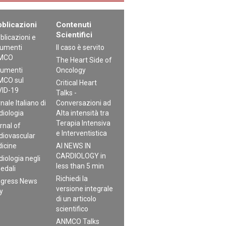
blicazioni
Contenuti
Scientifici
blicazioni e
umenti
Il caso è servito
MCO
The Heart Side of
umenti
Oncology
CO sul
Critical Heart
ID-19
Talks -
nale Italiano di
Conversazioni ad
diologia
Alta intensità tra
Terapia Intensiva
rnal of
e Interventistica
diovascular
icine
AI NEWS IN
CARDIOLOGY in
diologia negli
less than 5 min
edali
Richiedi la
gress News
versione integrale
ly
di un articolo
scientifico
ANMCO Talks