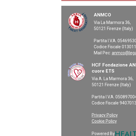
ANMCO
Via La Marmora 36,
50121 Firenze (Italy)
Partita I.V.A. 054695
Codice Fiscale 01301
Mail Pec:
anmco@legal
HCF Fondazione ANM
cuore ETS
Via A. La Marmora 36,
50121 Firenze (Italy)
Partita I.V.A. 0508970
Codice Fiscale 940701
Privacy Policy
Cookie Policy
Powered By