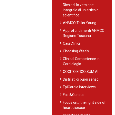
Richiedi la versione
integrale di un articolo
scientifico
chevron_right
ANMCO Talks Young
chevron_right
Approfondimenti ANMCO
Regione Toscana
chevron_right
Casi Clinici
chevron_right
Choosing Wisely
chevron_right
Clinical Competence in
Cardiologia
chevron_right
COGITO ERGO SUM AI
chevron_right
Distillati di buon senso
chevron_right
EpiCardio Interviews
chevron_right
Fast&Curious
chevron_right
Focus on… the right side of
heart disease