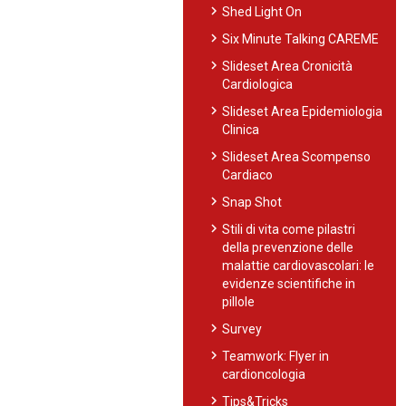
chevron_right
Shed Light On
chevron_right
Six Minute Talking CAREME
chevron_right
Slideset Area Cronicità
Cardiologica
chevron_right
Slideset Area Epidemiologia
Clinica
chevron_right
Slideset Area Scompenso
Cardiaco
chevron_right
Snap Shot
chevron_right
Stili di vita come pilastri
della prevenzione delle
malattie cardiovascolari: le
evidenze scientifiche in
pillole
chevron_right
Survey
chevron_right
Teamwork: Flyer in
cardioncologia
chevron_right
Tips&Tricks