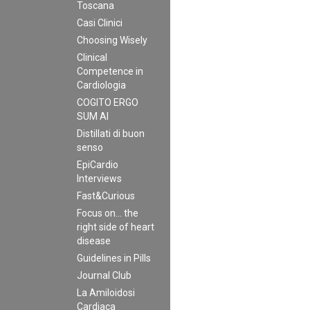
Toscana
Casi Clinici
Choosing Wisely
Clinical
Competence in
Cardiologia
COGITO ERGO
SUM AI
Distillati di buon
senso
EpiCardio
Interviews
Fast&Curious
Focus on… the
right side of heart
disease
Guidelines in Pills
Journal Club
La Amiloidosi
Cardiaca