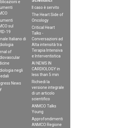
Scientifici
blicazioni e
umenti
Il caso è servito
MCO
The Heart Side of
umenti
Oncology
CO sul
Critical Heart
ID-19
Talks -
nale Italiano di
Conversazioni ad
diologia
Alta intensità tra
Terapia Intensiva
rnal of
e Interventistica
diovascular
icine
AI NEWS IN
CARDIOLOGY in
diologia negli
less than 5 min
edali
Richiedi la
gress News
versione integrale
ly
di un articolo
scientifico
ANMCO Talks
Young
Approfondimenti
ANMCO Regione