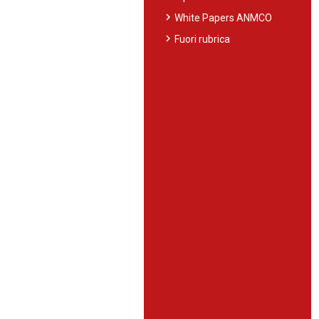
chevron_right
White Papers ANMCO
chevron_right
Fuori rubrica