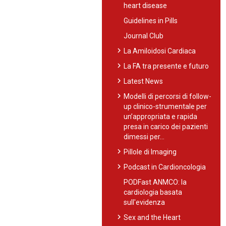
heart disease
Guidelines in Pills
Journal Club
chevron_right
La Amiloidosi Cardiaca
chevron_right
La FA tra presente e futuro
chevron_right
Latest News
chevron_right
Modelli di percorsi di follow-
up clinico-strumentale per
un’appropriata e rapida
presa in carico dei pazienti
dimessi per…
chevron_right
Pillole di Imaging
chevron_right
Podcast in Cardioncologia
PODFast ANMCO: la
cardiologia basata
sull'evidenza
chevron_right
Sex and the Heart