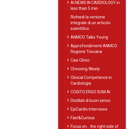
chevron_right
AI NEWS IN CARDIOLOGY in
less than 5 min
Richiedi la versione
integrale di un articolo
scientifico
chevron_right
ANMCO Talks Young
chevron_right
Approfondimenti ANMCO
Regione Toscana
chevron_right
Casi Clinici
chevron_right
Choosing Wisely
chevron_right
Clinical Competence in
Cardiologia
chevron_right
COGITO ERGO SUM AI
chevron_right
Distillati di buon senso
chevron_right
EpiCardio Interviews
chevron_right
Fast&Curious
chevron_right
Focus on… the right side of