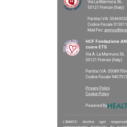
Via La Marmora 36,
50121 Firenze (Italy)
Partita I.V.A. 054695
Codice Fiscale 01301
Mail Pec:
anmco@legal
HCF Fondazione ANM
cuore ETS
Via A. La Marmora 36,
50121 Firenze (Italy)
Partita I.V.A. 0508970
Codice Fiscale 940701
Privacy Policy
Cookie Policy
Powered By
L'ANMCO declina ogni responsab
espressamente manlevata da qualsiv