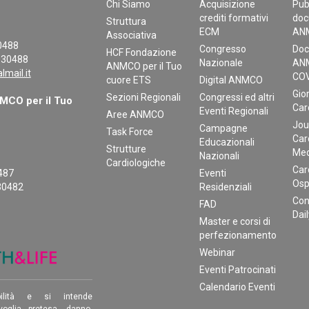
Chi Siamo
Acquisizione
Pub
crediti formativi
doc
Struttura
ECM
AN
Associativa
30488
Congresso
Doc
HCF Fondazione
130488
Nazionale
ANM
ANMCO per il Tuo
mail.it
COV
cuore ETS
Digital ANMCO
Gior
Sezioni Regionali
Congressi ed altri
CO per il Tuo
Car
Eventi Regionali
Aree ANMCO
Jou
Campagne
Task Force
Car
Educazionali
Strutture
Med
Nazionali
Cardiologiche
Car
0487
Eventi
Osp
30482
Residenziali
Con
FAD
Dai
Master e corsi di
perfezionamento
Webinar
Eventi Patrocinati
Calendario Eventi
ilità e si intende
oglia pretesa, danno,