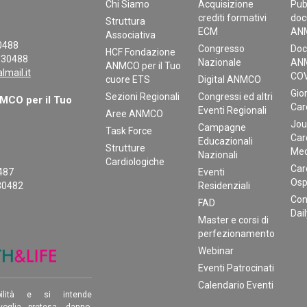
Chi Siamo
Acquisizione
Pub
crediti formativi
doc
Struttura
ECM
AN
Associativa
30488
Congresso
Doc
HCF Fondazione
130488
Nazionale
ANM
ANMCO per il Tuo
mail.it
COV
cuore ETS
Digital ANMCO
Gior
Sezioni Regionali
Congressi ed altri
CO per il Tuo
Car
Eventi Regionali
Aree ANMCO
Jou
Campagne
Task Force
Car
Educazionali
Strutture
Med
Nazionali
Cardiologiche
Car
0487
Eventi
Osp
30482
Residenziali
Con
FAD
Dai
Master e corsi di
perfezionamento
Webinar
Eventi Patrocinati
Calendario Eventi
ilità e si intende
oglia pretesa, danno,