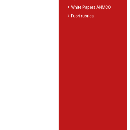
chevron_right
White Papers ANMCO
chevron_right
Fuori rubrica