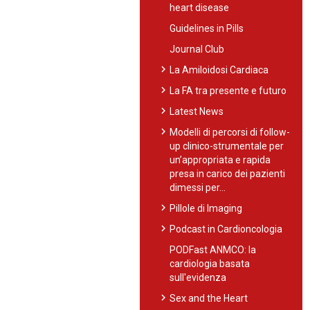
heart disease
Guidelines in Pills
Journal Club
chevron_right
La Amiloidosi Cardiaca
chevron_right
La FA tra presente e futuro
chevron_right
Latest News
chevron_right
Modelli di percorsi di follow-
up clinico-strumentale per
un’appropriata e rapida
presa in carico dei pazienti
dimessi per…
chevron_right
Pillole di Imaging
chevron_right
Podcast in Cardioncologia
PODFast ANMCO: la
cardiologia basata
sull'evidenza
chevron_right
Sex and the Heart