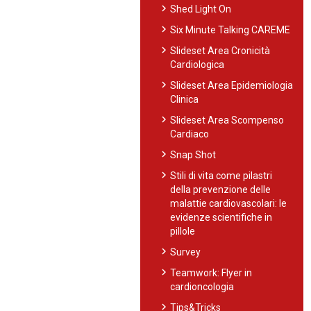
chevron_right
Shed Light On
chevron_right
Six Minute Talking CAREME
chevron_right
Slideset Area Cronicità
Cardiologica
chevron_right
Slideset Area Epidemiologia
Clinica
chevron_right
Slideset Area Scompenso
Cardiaco
chevron_right
Snap Shot
chevron_right
Stili di vita come pilastri
della prevenzione delle
malattie cardiovascolari: le
evidenze scientifiche in
pillole
chevron_right
Survey
chevron_right
Teamwork: Flyer in
cardioncologia
chevron_right
Tips&Tricks