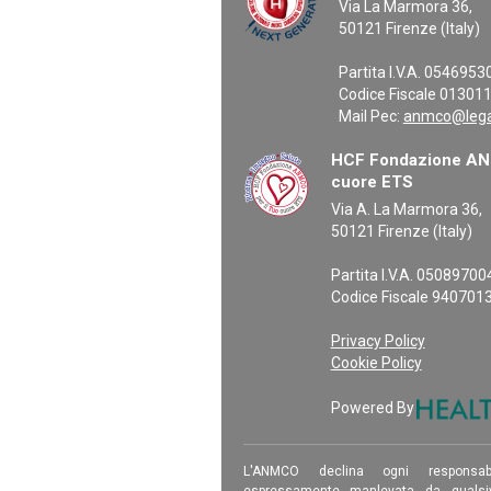
Via La Marmora 36,
50121 Firenze (Italy)
Partita I.V.A. 054695
Codice Fiscale 01301
Mail Pec:
anmco@legal
HCF Fondazione ANM
cuore ETS
Via A. La Marmora 36,
50121 Firenze (Italy)
Partita I.V.A. 0508970
Codice Fiscale 940701
Privacy Policy
Cookie Policy
Powered By
L'ANMCO declina ogni responsab
espressamente manlevata da qualsiv