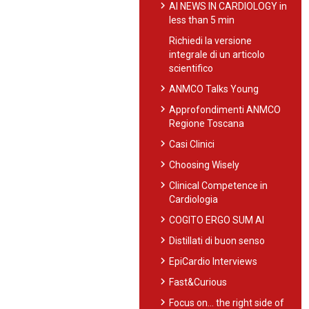
chevron_right
AI NEWS IN CARDIOLOGY in
less than 5 min
Richiedi la versione
integrale di un articolo
scientifico
chevron_right
ANMCO Talks Young
chevron_right
Approfondimenti ANMCO
Regione Toscana
chevron_right
Casi Clinici
chevron_right
Choosing Wisely
chevron_right
Clinical Competence in
Cardiologia
chevron_right
COGITO ERGO SUM AI
chevron_right
Distillati di buon senso
chevron_right
EpiCardio Interviews
chevron_right
Fast&Curious
chevron_right
Focus on… the right side of