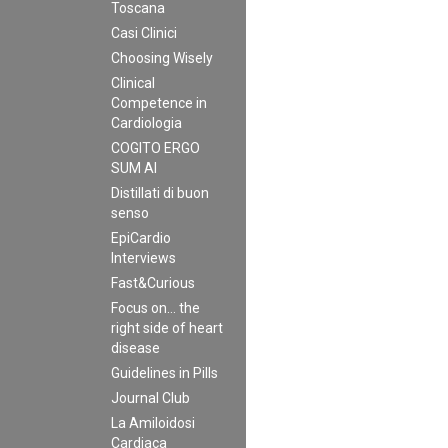
Toscana
Casi Clinici
Choosing Wisely
Clinical
Competence in
Cardiologia
COGITO ERGO
SUM AI
Distillati di buon
senso
EpiCardio
Interviews
Fast&Curious
Focus on… the
right side of heart
disease
Guidelines in Pills
Journal Club
La Amiloidosi
Cardiaca