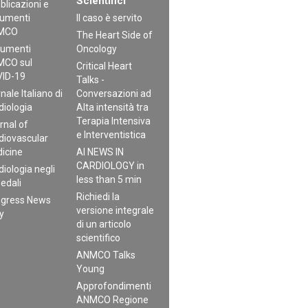
Scientifici
blicazioni e
umenti
Il caso è servito
MCO
The Heart Side of
umenti
Oncology
CO sul
Critical Heart
ID-19
Talks -
nale Italiano di
Conversazioni ad
diologia
Alta intensità tra
Terapia Intensiva
rnal of
e Interventistica
diovascular
icine
AI NEWS IN
CARDIOLOGY in
diologia negli
less than 5 min
edali
Richiedi la
gress News
versione integrale
ly
di un articolo
scientifico
ANMCO Talks
Young
Approfondimenti
ANMCO Regione