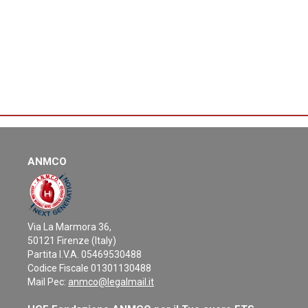
ANMCO
Via La Marmora 36,
50121 Firenze (Italy)
Partita I.V.A. 05469530488
Codice Fiscale 01301130488
Mail Pec:
anmco@legalmail.it