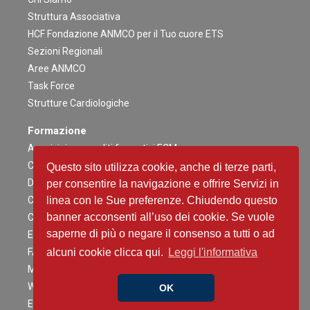
Struttura Associativa
HCF Fondazione ANMCO per il Tuo cuore ETS
Sezioni Regionali
Aree ANMCO
Task Force
Strutture Cardiologiche
Formazione
Acquisizione crediti formativi ECM
Congresso Nazionale
Questo sito utilizza cookie, anche di terze parti,
Digital ANMCO
per consentire la navigazione e offrire Servizi in
Congressi ed altri Eventi Regionali
linea con le Sue preferenze. Chiudendo questo
banner acconsenti all’uso dei cookie. Se vuole
Campagne Educazionali Nazionali
saperne di più o negare il consenso a tutti o ad
Eventi Residenziali
FAD
alcuni cookie clicca qui.
Leggi l'informativa
Master e corsi di perfezionamento
Webinar
OK
Eventi Patrocinati